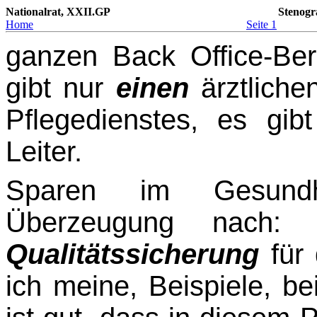
Nationalrat, XXII.GP
Stenogr
Home
Seite 1
ganzen Back Office-Ber
gibt nur
einen
ärztliche
Pflegedienstes, es gi
Leiter.
Sparen im Gesundh
Überzeugung nach: Sp
Qualitätssicherung
für 
ich meine, Beispiele, b