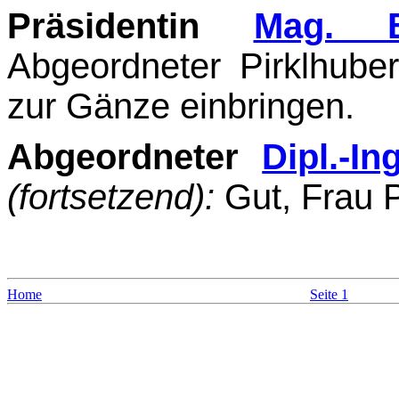
Präsidentin
Mag. B
Abgeordneter Pirklhube
zur Gänze einbringen.
Abgeordneter
Dipl.-I
(fortsetzend):
Gut, Frau P
Home
Seite 1