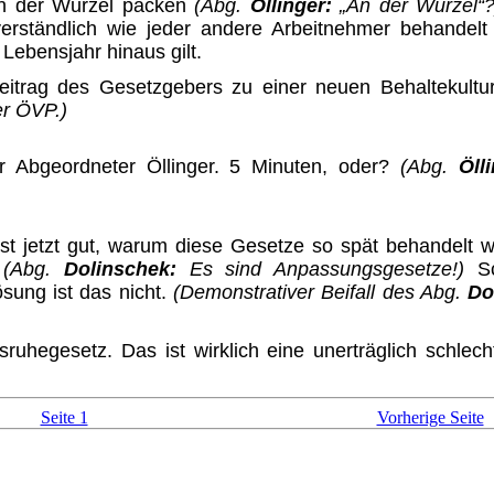
 an der Wurzel packen
(Abg.
Öllinger:
„An der Wurzel“?
verständlich wie jeder andere Arbeitnehmer behande
Lebensjahr hinaus gilt.
r Beitrag des Gesetzgebers zu einer neuen Behaltekult
der ÖVP.)
 Abgeordneter Öllinger. 5 Minuten, oder?
(Abg.
Öll
rst jetzt gut, warum diese Gesetze so spät behandelt 
.
(Abg.
Dolinschek:
Es sind Anpassungsgeset­ze!)
Sc
sung ist das nicht.
(Demonstrativer Beifall des Abg.
Do
sruhegesetz. Das ist wirklich eine unerträglich schle
Seite 1
Vorherige Seite