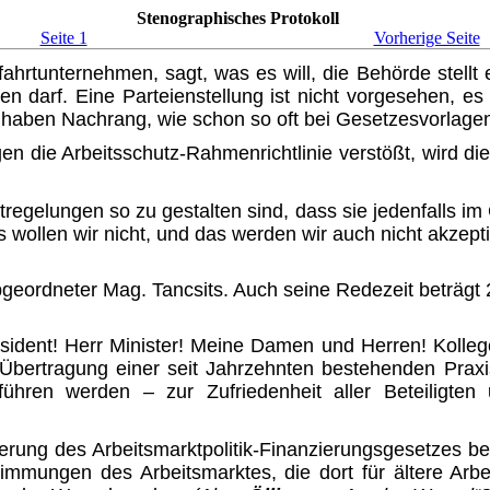
Stenographisches Protokoll
Seite 1
Vorherige Seite
ftfahrtunternehmen, sagt, was es will, die Behörde ste
 darf. Eine Parteienstellung ist nicht vorgesehen, es g
n haben Nachrang, wie schon so oft bei Ge­setzesvorlag
n die Arbeitsschutz-Rahmen­richtlinie verstößt, wird d
egelungen so zu gestalten sind, dass sie jedenfalls im 
 wollen wir nicht, und das wer­den wir auch nicht akzept
eordneter Mag. Tancsits. Auch seine Redezeit beträgt 2
sident! Herr Minister! Meine Damen und Herren! Kolleg
 Übertragung einer seit Jahrzehnten bestehenden Prax
führen werden – zur Zufriedenheit aller Betei­ligten
erung des Arbeitsmarktpolitik-Finanzierungsgesetzes b
immungen des Arbeitsmarktes, die dort für ältere Arb