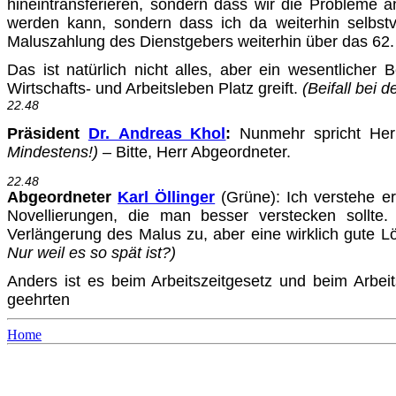
hineintransfe­rieren, sondern dass wir die Probleme
werden kann, sondern dass ich da weiterhin selbst
Maluszahlung des Dienstgebers wei­terhin über das 62. 
Das ist natürlich nicht alles, aber ein wesentliche
Wirtschafts- und Arbeitsleben Platz greift.
(Beifall bei 
22.48
Präsident
Dr. Andreas Khol
:
Nunmehr spricht Herr
Mindestens!)
– Bitte, Herr Abgeordneter.
22.48
Abgeordneter
Karl Öllinger
(Grüne): Ich verstehe e
Novellierun­gen, die man besser verstecken sollte
Verlängerung des Malus zu, aber eine wirklich gute Lö
Nur weil es so spät ist?)
Anders ist es beim Arbeitszeitgesetz und beim Arbeit
geehrten
Home