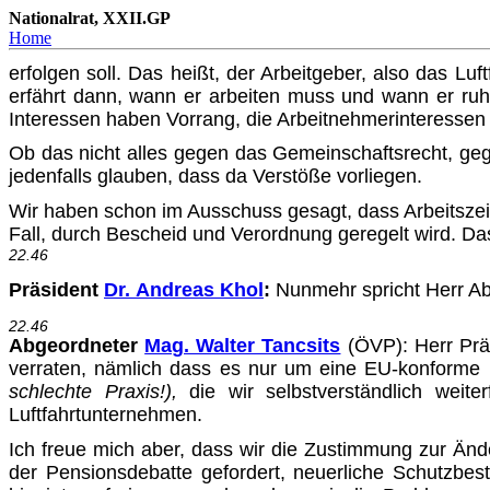
Nationalrat, XXII.GP
Home
erfolgen soll. Das heißt, der Arbeitgeber, also das Lu
erfährt dann, wann er arbeiten muss und wann er ruhen
Interessen ha­ben Vorrang, die Arbeitnehmerinteresse
Ob das nicht alles gegen das Gemeinschaftsrecht, gege
jedenfalls glauben, dass da Verstöße vorliegen.
Wir haben schon im Ausschuss gesagt, dass Arbeitszeitr
Fall, durch Bescheid und Verordnung geregelt wird. Das
22.46
Präsident
Dr. Andreas Khol
:
Nunmehr spricht Herr Abg
22.46
Abgeordneter
Mag. Walter Tancsits
(ÖVP): Herr Prä
ver­raten, nämlich dass es nur um eine EU-konforme
schlechte Praxis!),
die wir selbstverständlich weiter
Luftfahrtunternehmen.
Ich freue mich aber, dass wir die Zustimmung zur Änd
der Pensionsdebatte gefordert, neuerliche Schutzbest