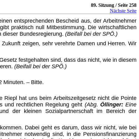
89. Sitzung / Seite 258
Nächste Seite
llt einen entsprechenden Bescheid aus, der Arbeitnehmer
ibt praktisch null Mitbestimmung. Die wirtschaftlichen
en dieser Bundesregierung.
(Beifall bei der SPÖ.)
ie Zukunft zeigen, sehr verehrte Damen und Herren. Wir
Gesetz festgehalten sind, dass das nicht, wie in diesem
ieren.
(Beifall bei der SPÖ.)
 Minuten. – Bitte.
e Riepl hat uns beim
Arbeitszeitgesetz
nicht die Pointe
is und rechtlichen Regelung geht
(Abg.
Öllinger:
Eine
 und der kleinen Sozialpartnerschaft im Bereich der
ekommen. Dabei geht es darum, dass wir nicht, wie bei
eitnehmer notwendig sind, in die Pensionsfinanzierung