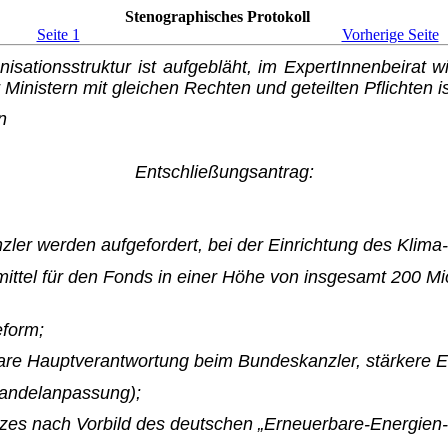
Stenographisches Protokoll
Seite 1
Vorherige Seite
anisationsstruktur ist aufgebläht, im ExpertInnenbeira
 Ministern mit gleichen Rechten und geteilten Pflichten 
n
Entschließungsantrag:
er werden aufgefordert, bei der Einrichtung des Klima
zmittel für den Fonds in einer Höhe von insgesamt 200 M
eform;
lare Hauptverantwortung beim Bundeskanzler, stärkere 
wandelanpassung);
tzes nach Vorbild des deut­schen „Erneuerbare-Energi