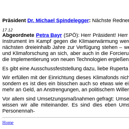
Präsident
Dr. Michael Spindelegger
:
Nächste Rednerin
17.12
Abgeordnete
Petra Bayr
(SPÖ)
: Herr Präsident! Her
Instru­ment im Kampf gegen die Klimaerwärmung werden
nächsten dreiein­halb Jahre zur Verfügung stehen – w
und Klimaforschung an sich, aber auch in die Forcieru
die Implementierung von neuen Technologien ergießen
Es gibt eine Ausschussfeststellung dazu, liebe Rupert
Wir erfüllen mit der Einrichtung dieses Klimafonds ni
son­dern es ist dies ein bisschen auch so etwas wie e
mehr an Geld, an Anstrengungen, an politischem Wille
Vor allem sind Umsetzungsmaßnahmen gefragt: Umsetzu
wis­sen wir alle miteinander. Es sind dies eben Ums
Personennah-
Home