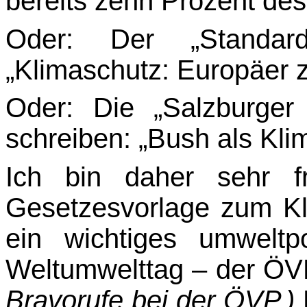
bereits zehn Prozent des
Oder: Der „Standard
„Klimaschutz: Europäer 
Oder: Die „Salzburge
schreiben: „Bush als Kli
Ich bin daher sehr f
Gesetzesvorlage zum Kl
ein wichtiges umweltp
Weltumwelttag – der ÖV
Bravorufe bei der ÖVP.)