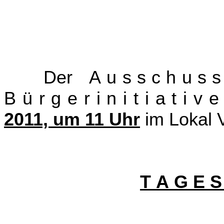
Der A u s s c h u s s f 
B ü r g e r i n i t i a t i v
2011, um 11 Uhr
im Lokal V
T A G E S