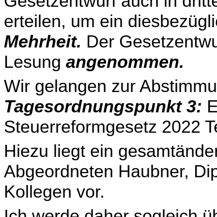
Gesetzentwurf auch in drit
erteilen, um ein diesbezügl
Mehr­heit.
Der Gesetzentwurf
Lesung
angenommen.
Wir gelangen zur Abstimmu
Tagesordnungspunkt 3:
E
Steuerreformgesetz 2022 Tei
Hiezu liegt ein gesamtänd
Abgeordneten Haubner, Dipl
Kollegen vor.
Ich werde daher sogleich ü