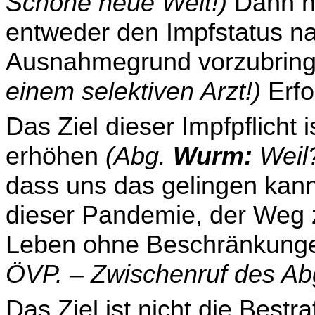
Schöne neue Welt!)
Dann h
entweder den Impfstatus na
Ausnahmegrund vorzubrin
einem selektiven Arzt!)
Erfo
Das Ziel dieser Impfpflicht 
erhöhen
(Abg.
Wurm:
Weil?
dass uns das gelingen kann
dieser Pandemie, der Weg zu
Leben ohne Beschrän­kun­g
ÖVP. – Zwischenruf des A
Das Ziel ist nicht die Bestr