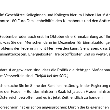
n! Geschätzte Kolleginnen und Kollegen hier im Hohen Haus! Anf
 Konto: 180 Euro Familienbeihilfe, den Klimabonus und den Anti
im September oder auch erst im Oktober eine Einmalzahlung auf ih
, was Sie den Menschen dann im Dezember für Einmalzah­lung
oblems der Teuerung nicht Herr werden kann. Sie wissen, dass Ei
smittelkosten, Energiekosten, Treibstoffkosten und so weiter, a
e darauf ange­wiesen sind, dass die Politik die richtigen Maßna
am Verzweifeln sind.
(Beifall bei der SPÖ.)
h ersuche Sie im Sinne der Familien inständig, in der Regierung 
 der Frauen – Bundesministerin Raab ist ja auch Frauenminister
terreich betroffen und es ist jetzt Zeit, endlich zu handeln.
orrednerin hat es schon angesprochen: Durch die kriegerische