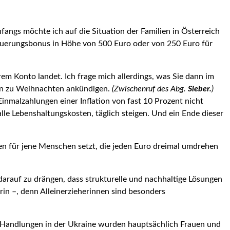
angs möchte ich auf die Situation der Familien in Österreich
teuerungsbonus in Höhe von 500 Euro oder von 250 Euro für
rem Konto landet. Ich frage mich allerdings, was Sie dann im
en zu Weihnachten ankündigen.
(Zwischenruf des Abg.
Sieber.
)
nmalzahlungen einer Inflation von fast 10 Prozent nicht
lle Lebenshaltungskosten, täglich steigen. Und ein Ende dieser
hmen für jene Menschen setzt, die jeden Euro dreimal umdrehen
darauf zu drängen, dass struktu­relle und nachhaltige Lösungen
in –, denn Alleinerzieherinnen sind besonders
n Handlungen in der Ukraine wurden hauptsächlich Frauen und