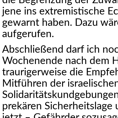
die Begrenzung der Zuwa
jene ins extremistische Ec
gewarnt haben. Dazu wären
aufgerufen.
Abschließend darf ich n
Wochenende nach dem Ha
traurigerweise die Empfe
Mitführen der israelischen
Solidaritätskundgebungen
prekären Sicherheitslage 
jetzt – Gefährder sozusag