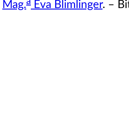
a
Mag.
Eva Blimlinger
. – B