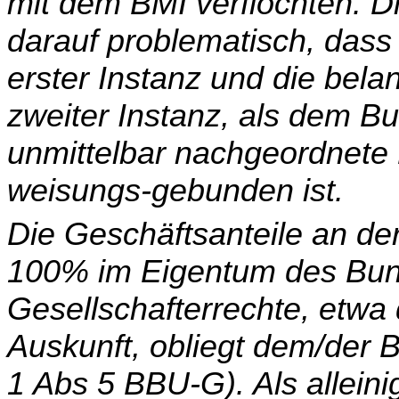
mit dem BMI verflochten. Di
darauf pro­blematisch, das
erster Instanz und die bela
zweiter Instanz, als dem Bu
un­mittelbar nachgeordnet
weisungs-gebunden ist.
Die Geschäftsanteile an d
100% im Eigentum des Bun
Gesellschafterrechte, etwa
Auskunft, obliegt dem/der B
1 Abs 5 BBU-G). Als alleini