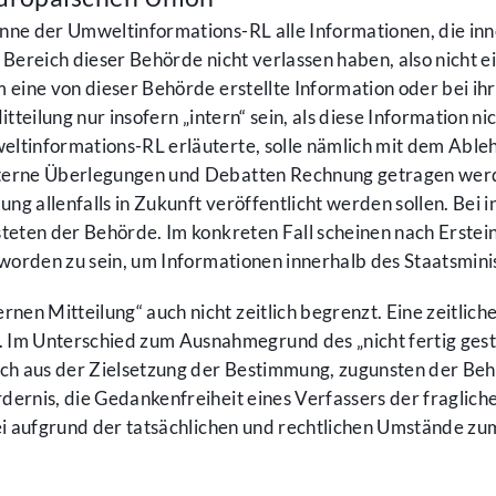
ne der Umweltinformations-RL alle Informationen, die inn
 Bereich dieser Behörde nicht verlassen haben, also nicht 
 eine von dieser Behörde erstellte Information oder bei ih
tteilung nur insofern „intern“ sein, als diese Information n
ltinformations-RL erläuterte, solle nämlich mit dem Able
terne Überlegungen und Debatten Rechnung getragen werde
ng allenfalls in Zukunft veröffentlicht werden sollen. Bei i
steten der Behörde. Im konkreten Fall scheinen nach Erst
 worden zu sein, um Informationen innerhalb des Staatsmini
en Mitteilung“ auch nicht zeitlich begrenzt. Eine zeitli
 Unterschied zum Ausnahmegrund des „nicht fertig gestel
uch aus der Zielsetzung der Bestimmung, zugunsten der Be
rnis, die Gedankenfreiheit eines Verfassers der fragliche
ei aufgrund der tatsächlichen und rechtlichen Umstände zu