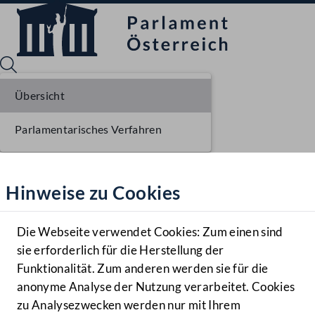
Übersicht
Parlamentarisches Verfahren
Sprache English
Mediathek
Hinweise zu Cookies
Hilfe
Benutzer
Die Webseite verwendet Cookies: Zum einen sind
Zielgruppe
sie erforderlich für die Herstellung der
Navigationsmenü öffnen
MENÜ
Funktionalität. Zum anderen werden sie für die
anonyme Analyse der Nutzung verarbeitet. Cookies
zu Analysezwecken werden nur mit Ihrem
Sprache En
Mediathek