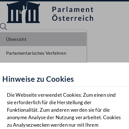
Übersicht
Parlamentarisches Verfahren
Sprache English
Mediathek
Hinweise zu Cookies
Hilfe
Benutzer
Die Webseite verwendet Cookies: Zum einen sind
Zielgruppe
sie erforderlich für die Herstellung der
Navigationsmenü öffnen
MENÜ
Funktionalität. Zum anderen werden sie für die
anonyme Analyse der Nutzung verarbeitet. Cookies
zu Analysezwecken werden nur mit Ihrem
Sprache En
Mediathek