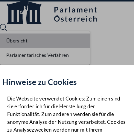
Übersicht
Parlamentarisches Verfahren
Sprache English
Mediathek
Hinweise zu Cookies
Hilfe
Benutzer
Die Webseite verwendet Cookies: Zum einen sind
Zielgruppe
sie erforderlich für die Herstellung der
Navigationsmenü öffnen
MENÜ
Funktionalität. Zum anderen werden sie für die
anonyme Analyse der Nutzung verarbeitet. Cookies
zu Analysezwecken werden nur mit Ihrem
Sprache En
Mediathek