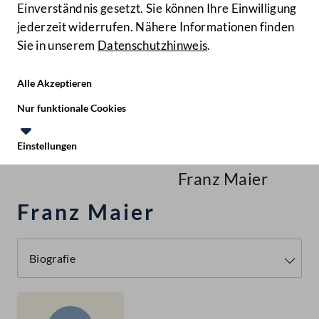
Einverständnis gesetzt. Sie können Ihre Einwilligung
jederzeit widerrufen. Nähere Informationen finden
Sie in unserem
Datenschutzhinweis
.
Hilfe
Benutze
Zielgruppe
Alle Akzeptieren
Start
Nur funktionale Cookies
Recherchieren
Einstellungen
Te
Le
Personen
Franz Maier
Franz Maier