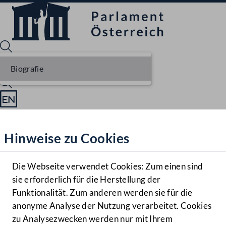
Biografie
Sprache English
Mediathek
Hinweise zu Cookies
Hilfe
Benutzer
Die Webseite verwendet Cookies: Zum einen sind
Zielgruppe
sie erforderlich für die Herstellung der
Navigationsmenü öffnen
MENÜ
Funktionalität. Zum anderen werden sie für die
anonyme Analyse der Nutzung verarbeitet. Cookies
zu Analysezwecken werden nur mit Ihrem
Sprache En
Mediathek