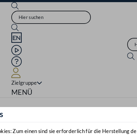
Sprache English
Mediathek
Hilfe
Benutzer
Zielgruppe
Navigationsmenü öffnen
MENÜ
s
es: Zum einen sind sie erforderlich für die Herstellung de