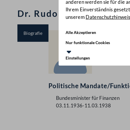
anderen werden sie für die 
Ihrem Einverständnis gesetzt.
Dr. Rudolf Neumayer
unserem
Datenschutzhinwei
Alle Akzeptieren
Biografie
Nur funktionale Cookies
Einstellungen
Politische Mandate/Funkt
Bundesminister für Finanzen
03.11.1936-11.03.1938
Kontakt