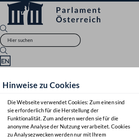
Sprache English
Mediathek
Hinweise zu Cookies
Hilfe
Benutzer
Die Webseite verwendet Cookies: Zum einen sind
Zielgruppe
sie erforderlich für die Herstellung der
Navigationsmenü öffnen
MENÜ
Funktionalität. Zum anderen werden sie für die
anonyme Analyse der Nutzung verarbeitet. Cookies
zu Analysezwecken werden nur mit Ihrem
Sprache En
Mediathek