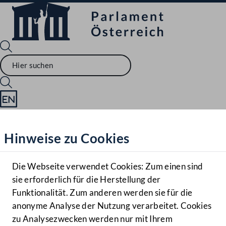
Sprache English
Mediathek
Hinweise zu Cookies
Hilfe
Benutzer
Die Webseite verwendet Cookies: Zum einen sind
Zielgruppe
sie erforderlich für die Herstellung der
Navigationsmenü öffnen
MENÜ
Funktionalität. Zum anderen werden sie für die
anonyme Analyse der Nutzung verarbeitet. Cookies
zu Analysezwecken werden nur mit Ihrem
Sprache En
Mediathek