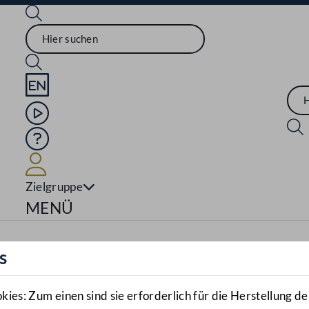
Sprache English
Mediathek
Hilfe
Benutzer
Zielgruppe
Navigationsmenü öffnen
MENÜ
s
es: Zum einen sind sie erforderlich für die Herstellung de