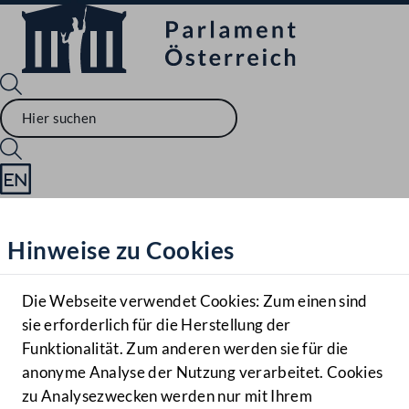
Sprache English
Mediathek
Hinweise zu Cookies
Hilfe
Benutzer
Die Webseite verwendet Cookies: Zum einen sind
Zielgruppe
sie erforderlich für die Herstellung der
Navigationsmenü öffnen
MENÜ
Funktionalität. Zum anderen werden sie für die
anonyme Analyse der Nutzung verarbeitet. Cookies
zu Analysezwecken werden nur mit Ihrem
Sprache En
Mediathek