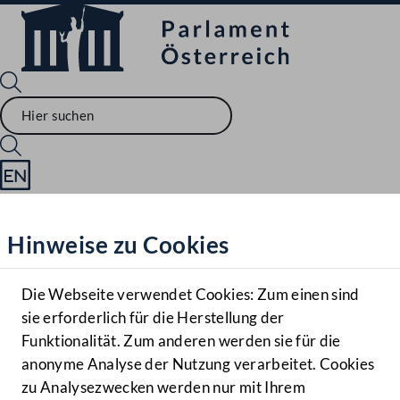
Sprache English
Mediathek
Hinweise zu Cookies
Hilfe
Benutzer
Die Webseite verwendet Cookies: Zum einen sind
Zielgruppe
sie erforderlich für die Herstellung der
Navigationsmenü öffnen
MENÜ
Funktionalität. Zum anderen werden sie für die
anonyme Analyse der Nutzung verarbeitet. Cookies
zu Analysezwecken werden nur mit Ihrem
Sprache En
Mediathek