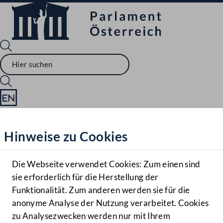
Sprache English
Mediathek
Hinweise zu Cookies
Hilfe
Benutzer
Die Webseite verwendet Cookies: Zum einen sind
Zielgruppe
sie erforderlich für die Herstellung der
Navigationsmenü öffnen
MENÜ
Funktionalität. Zum anderen werden sie für die
anonyme Analyse der Nutzung verarbeitet. Cookies
zu Analysezwecken werden nur mit Ihrem
Sprache En
Mediathek