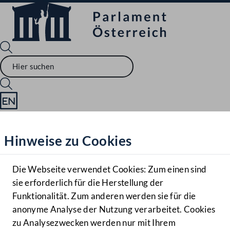
Sprache English
Mediathek
Hinweise zu Cookies
Hilfe
Benutzer
Die Webseite verwendet Cookies: Zum einen sind
Zielgruppe
sie erforderlich für die Herstellung der
Navigationsmenü öffnen
MENÜ
Funktionalität. Zum anderen werden sie für die
anonyme Analyse der Nutzung verarbeitet. Cookies
zu Analysezwecken werden nur mit Ihrem
Sprache En
Mediathek