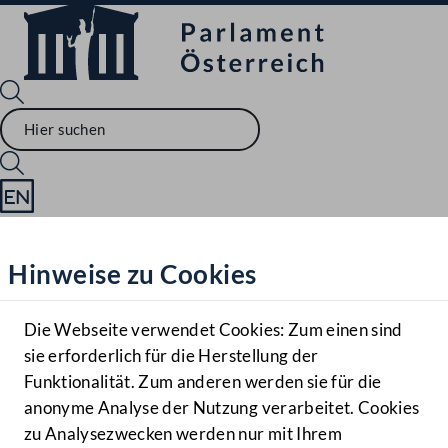
Sprache English
Mediathek
Hinweise zu Cookies
Hilfe
Benutzer
Die Webseite verwendet Cookies: Zum einen sind
Zielgruppe
sie erforderlich für die Herstellung der
Navigationsmenü öffnen
MENÜ
Funktionalität. Zum anderen werden sie für die
anonyme Analyse der Nutzung verarbeitet. Cookies
zu Analysezwecken werden nur mit Ihrem
Sprache En
Mediathek