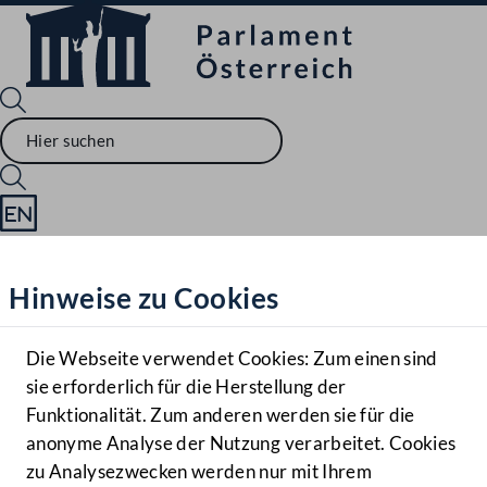
Sprache English
Mediathek
Hinweise zu Cookies
Hilfe
Benutzer
Die Webseite verwendet Cookies: Zum einen sind
Zielgruppe
sie erforderlich für die Herstellung der
Navigationsmenü öffnen
MENÜ
Funktionalität. Zum anderen werden sie für die
anonyme Analyse der Nutzung verarbeitet. Cookies
zu Analysezwecken werden nur mit Ihrem
Sprache En
Mediathek