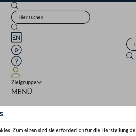
Sprache English
Mediathek
Hilfe
Benutzer
Zielgruppe
Navigationsmenü öffnen
MENÜ
s
es: Zum einen sind sie erforderlich für die Herstellung de