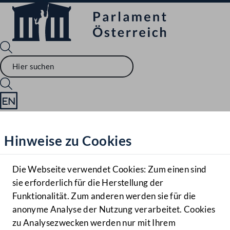
Sprache English
Mediathek
Hinweise zu Cookies
Hilfe
Benutzer
Die Webseite verwendet Cookies: Zum einen sind
Zielgruppe
sie erforderlich für die Herstellung der
Navigationsmenü öffnen
MENÜ
Funktionalität. Zum anderen werden sie für die
anonyme Analyse der Nutzung verarbeitet. Cookies
zu Analysezwecken werden nur mit Ihrem
Sprache En
Mediathek