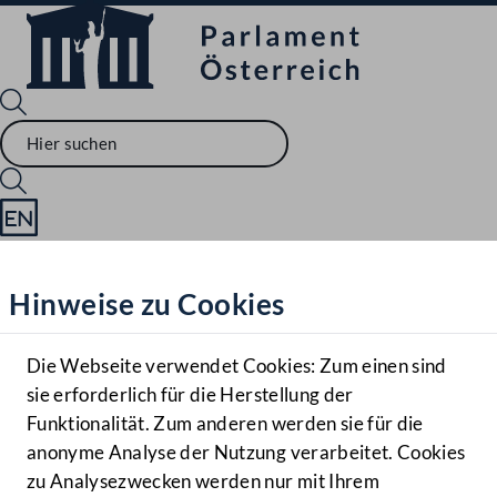
Sprache English
Mediathek
Hinweise zu Cookies
Hilfe
Benutzer
Die Webseite verwendet Cookies: Zum einen sind
Zielgruppe
sie erforderlich für die Herstellung der
Navigationsmenü öffnen
MENÜ
Funktionalität. Zum anderen werden sie für die
anonyme Analyse der Nutzung verarbeitet. Cookies
zu Analysezwecken werden nur mit Ihrem
Sprache En
Mediathek