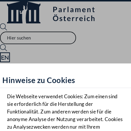
Sprache English
Mediathek
Hinweise zu Cookies
Hilfe
Benutzer
Die Webseite verwendet Cookies: Zum einen sind
Zielgruppe
sie erforderlich für die Herstellung der
Navigationsmenü öffnen
MENÜ
Funktionalität. Zum anderen werden sie für die
anonyme Analyse der Nutzung verarbeitet. Cookies
zu Analysezwecken werden nur mit Ihrem
Sprache En
Mediathek