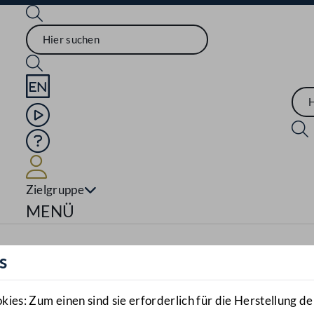
Sprache English
Mediathek
Hilfe
Benutzer
Zielgruppe
Navigationsmenü öffnen
MENÜ
s
es: Zum einen sind sie erforderlich für die Herstellung de