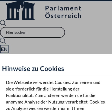
Sprache English
Mediathek
Hinweise zu Cookies
Hilfe
Benutzer
Die Webseite verwendet Cookies: Zum einen sind
Zielgruppe
sie erforderlich für die Herstellung der
Navigationsmenü öffnen
MENÜ
Funktionalität. Zum anderen werden sie für die
anonyme Analyse der Nutzung verarbeitet. Cookies
zu Analysezwecken werden nur mit Ihrem
Sprache En
Mediathek