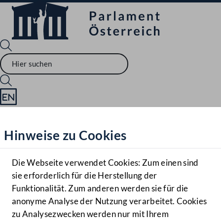
Sprache English
Mediathek
Hinweise zu Cookies
Hilfe
Benutzer
Die Webseite verwendet Cookies: Zum einen sind
Zielgruppe
sie erforderlich für die Herstellung der
Navigationsmenü öffnen
MENÜ
Funktionalität. Zum anderen werden sie für die
anonyme Analyse der Nutzung verarbeitet. Cookies
zu Analysezwecken werden nur mit Ihrem
Sprache En
Mediathek