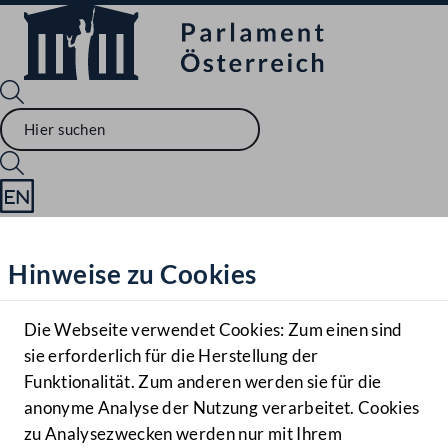
Sprache English
Mediathek
Hinweise zu Cookies
Hilfe
Benutzer
Die Webseite verwendet Cookies: Zum einen sind
Zielgruppe
sie erforderlich für die Herstellung der
Navigationsmenü öffnen
MENÜ
Funktionalität. Zum anderen werden sie für die
anonyme Analyse der Nutzung verarbeitet. Cookies
zu Analysezwecken werden nur mit Ihrem
Sprache En
Mediathek