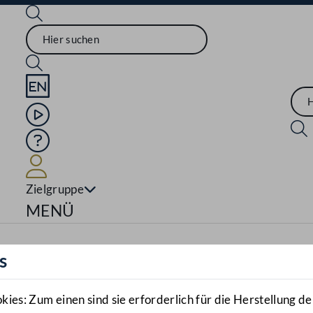
Sprache English
Mediathek
Hilfe
Benutzer
Zielgruppe
Navigationsmenü öffnen
MENÜ
s
es: Zum einen sind sie erforderlich für die Herstellung de