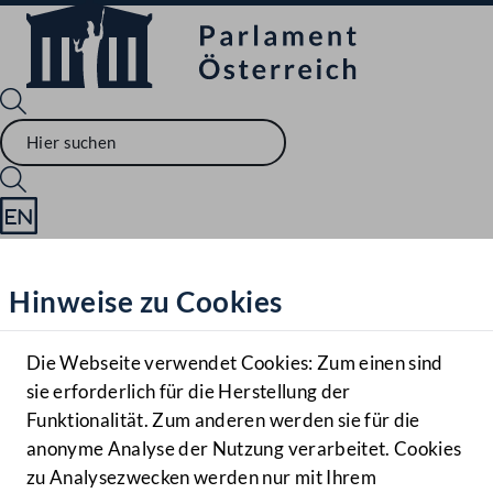
Sprache English
Mediathek
Hinweise zu Cookies
Hilfe
Benutzer
Die Webseite verwendet Cookies: Zum einen sind
Zielgruppe
sie erforderlich für die Herstellung der
Navigationsmenü öffnen
MENÜ
Funktionalität. Zum anderen werden sie für die
anonyme Analyse der Nutzung verarbeitet. Cookies
zu Analysezwecken werden nur mit Ihrem
Sprache En
Mediathek