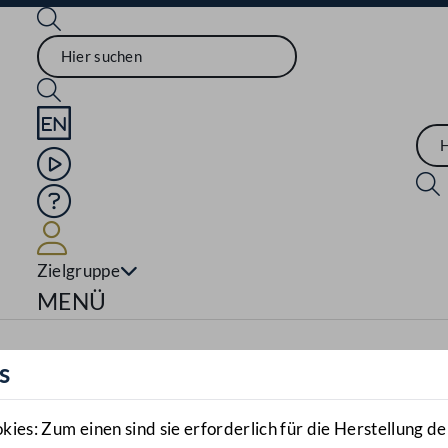
Sprache English
Mediathek
Hilfe
Benutzer
Zielgruppe
Navigationsmenü öffnen
MENÜ
s
es: Zum einen sind sie erforderlich für die Herstellung de