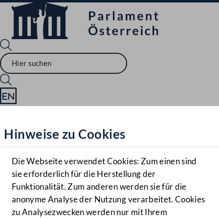
Sprache English
Mediathek
Hinweise zu Cookies
Hilfe
Benutzer
Die Webseite verwendet Cookies: Zum einen sind
Zielgruppe
sie erforderlich für die Herstellung der
Navigationsmenü öffnen
MENÜ
Funktionalität. Zum anderen werden sie für die
anonyme Analyse der Nutzung verarbeitet. Cookies
zu Analysezwecken werden nur mit Ihrem
Sprache En
Mediathek