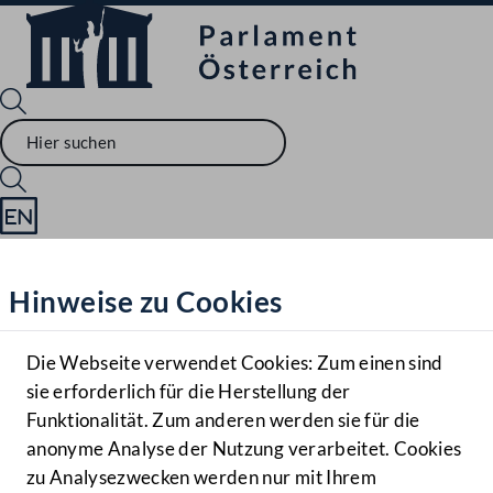
Sprache English
Mediathek
Hinweise zu Cookies
Hilfe
Benutzer
Die Webseite verwendet Cookies: Zum einen sind
Zielgruppe
sie erforderlich für die Herstellung der
Navigationsmenü öffnen
MENÜ
Funktionalität. Zum anderen werden sie für die
anonyme Analyse der Nutzung verarbeitet. Cookies
zu Analysezwecken werden nur mit Ihrem
Sprache En
Mediathek