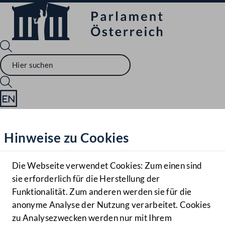
Sprache English
Mediathek
Hinweise zu Cookies
Hilfe
Benutzer
Die Webseite verwendet Cookies: Zum einen sind
Zielgruppe
sie erforderlich für die Herstellung der
Navigationsmenü öffnen
MENÜ
Funktionalität. Zum anderen werden sie für die
anonyme Analyse der Nutzung verarbeitet. Cookies
zu Analysezwecken werden nur mit Ihrem
Sprache En
Mediathek