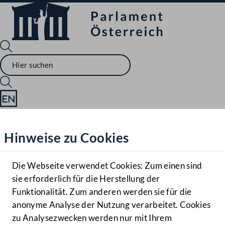
Sprache English
Mediathek
Hinweise zu Cookies
Hilfe
Benutzer
Die Webseite verwendet Cookies: Zum einen sind
Zielgruppe
sie erforderlich für die Herstellung der
Navigationsmenü öffnen
MENÜ
Funktionalität. Zum anderen werden sie für die
anonyme Analyse der Nutzung verarbeitet. Cookies
zu Analysezwecken werden nur mit Ihrem
Sprache En
Mediathek