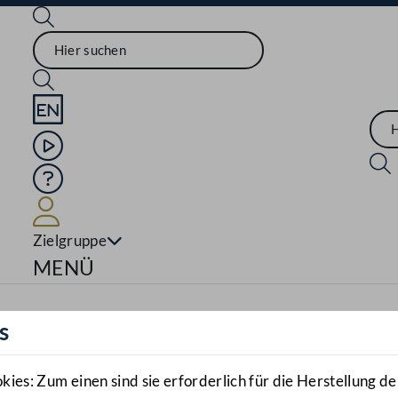
Sprache English
Mediathek
Hilfe
Benutzer
Zielgruppe
Navigationsmenü öffnen
MENÜ
s
es: Zum einen sind sie erforderlich für die Herstellung de