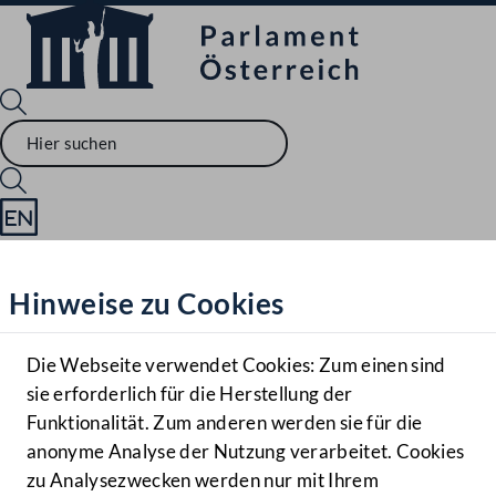
Sprache English
Mediathek
Hinweise zu Cookies
Hilfe
Benutzer
Die Webseite verwendet Cookies: Zum einen sind
Zielgruppe
sie erforderlich für die Herstellung der
Navigationsmenü öffnen
MENÜ
Funktionalität. Zum anderen werden sie für die
anonyme Analyse der Nutzung verarbeitet. Cookies
zu Analysezwecken werden nur mit Ihrem
Sprache En
Mediathek