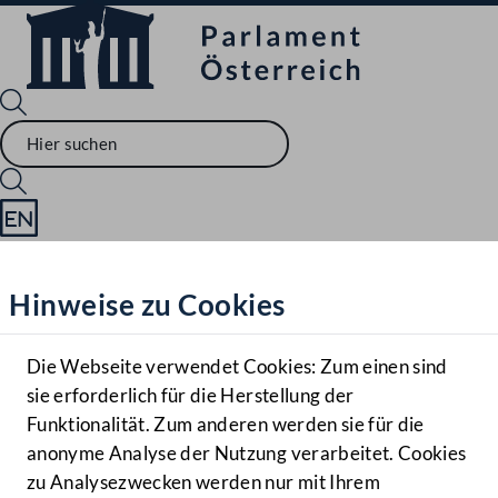
Sprache English
Mediathek
Hinweise zu Cookies
Hilfe
Benutzer
Die Webseite verwendet Cookies: Zum einen sind
Zielgruppe
sie erforderlich für die Herstellung der
Navigationsmenü öffnen
MENÜ
Funktionalität. Zum anderen werden sie für die
anonyme Analyse der Nutzung verarbeitet. Cookies
zu Analysezwecken werden nur mit Ihrem
Sprache En
Mediathek