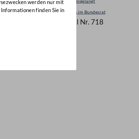
Neu eingelangt
lysezwecken werden nur mit
 Informationen finden Sie in
Neues im Bundesrat
Mail Nr. 718