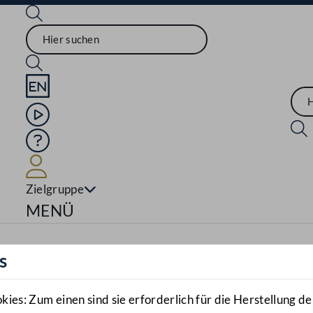
Sprache English
Mediathek
Hilfe
Benutzer
Zielgruppe
Navigationsmenü öffnen
MENÜ
s
es: Zum einen sind sie erforderlich für die Herstellung de