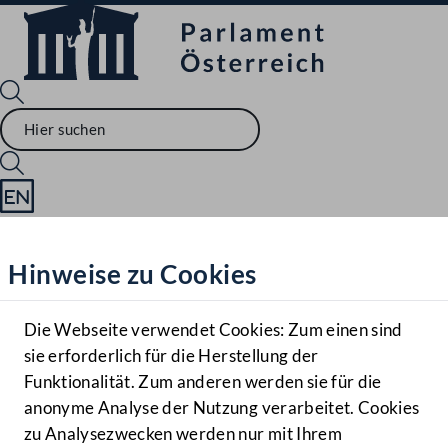
Sprache English
Mediathek
Hinweise zu Cookies
Hilfe
Benutzer
Die Webseite verwendet Cookies: Zum einen sind
Zielgruppe
sie erforderlich für die Herstellung der
Navigationsmenü öffnen
MENÜ
Funktionalität. Zum anderen werden sie für die
anonyme Analyse der Nutzung verarbeitet. Cookies
zu Analysezwecken werden nur mit Ihrem
Sprache En
Mediathek