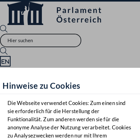
Sprache English
Mediathek
Hinweise zu Cookies
Hilfe
Benutzer
Die Webseite verwendet Cookies: Zum einen sind
Zielgruppe
sie erforderlich für die Herstellung der
Navigationsmenü öffnen
MENÜ
Funktionalität. Zum anderen werden sie für die
anonyme Analyse der Nutzung verarbeitet. Cookies
zu Analysezwecken werden nur mit Ihrem
Sprache En
Mediathek