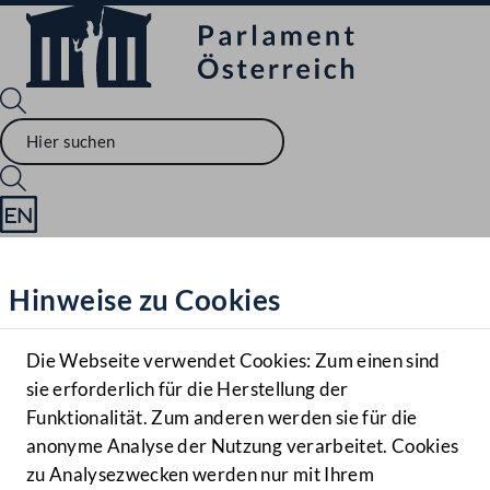
Sprache English
Mediathek
Hinweise zu Cookies
Hilfe
Benutzer
Die Webseite verwendet Cookies: Zum einen sind
Zielgruppe
sie erforderlich für die Herstellung der
Navigationsmenü öffnen
MENÜ
Funktionalität. Zum anderen werden sie für die
anonyme Analyse der Nutzung verarbeitet. Cookies
zu Analysezwecken werden nur mit Ihrem
Sprache En
Mediathek