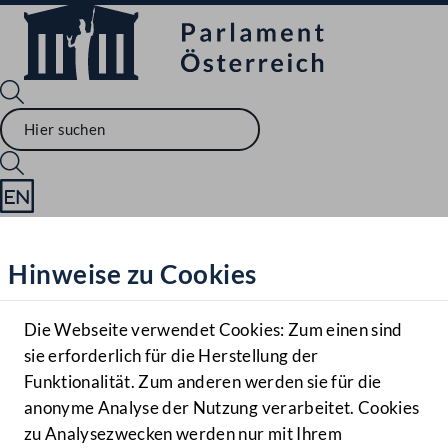
Sprache English
Mediathek
Hinweise zu Cookies
Hilfe
Benutzer
Die Webseite verwendet Cookies: Zum einen sind
Zielgruppe
sie erforderlich für die Herstellung der
Navigationsmenü öffnen
MENÜ
Funktionalität. Zum anderen werden sie für die
anonyme Analyse der Nutzung verarbeitet. Cookies
zu Analysezwecken werden nur mit Ihrem
Sprache En
Mediathek