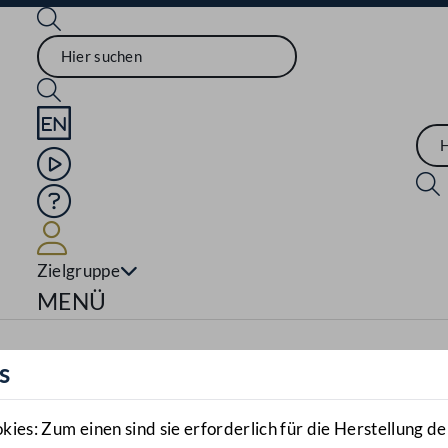
Sprache English
Mediathek
Hilfe
Benutzer
Zielgruppe
Navigationsmenü öffnen
MENÜ
s
es: Zum einen sind sie erforderlich für die Herstellung de